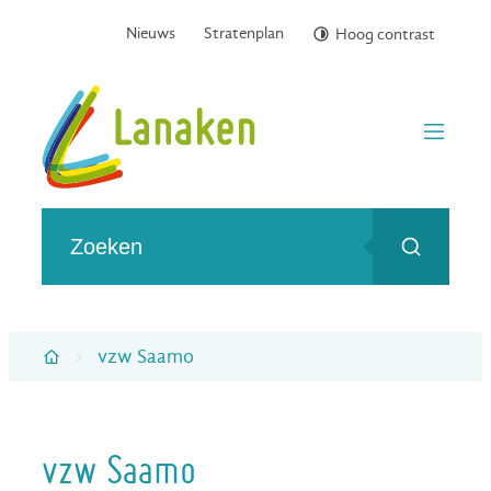
Naar inhoud
Nieuws
Stratenplan
Hoog contrast
Gemeente Lanaken
menu
Wat zoek je?
Zoeken
vzw Saamo
Startpagina
vzw Saamo