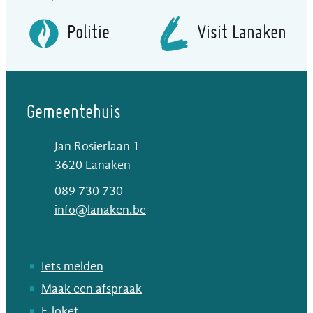
Politie
Visit Lanaken
Gemeentehuis
Jan Rosierlaan 1
,
3620
Lanaken
T
089 730 730
E-mail
info
@
lanaken.be
Iets melden
Maak een afspraak
E-loket