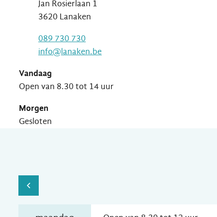
Jan Rosierlaan 1
,
3620
Lanaken
T
089 730 730
E-mail
info
@
lanaken.be
Vandaag
Open van
8.30
tot
14
uur
Morgen
Gesloten
Openingsuren
Bekijk openingsuren van de week hiervoor