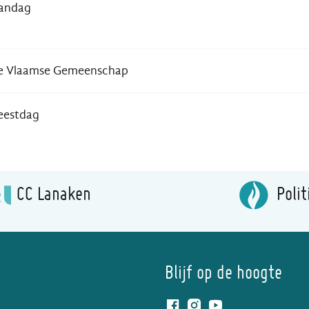
andag
de Vlaamse Gemeenschap
eestdag
CC Lanaken
Polit
Blijf op de hoogte