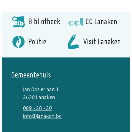
Bibliotheek
CC Lanaken
Politie
Visit Lanaken
Gemeentehuis
Jan Rosierlaan 1
,
3620
Lanaken
T
089 730 730
E-mail
info
@
lanaken.be