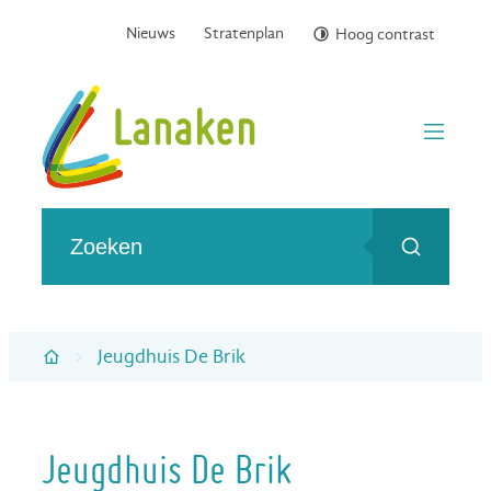
Naar inhoud
Nieuws
Stratenplan
Hoog contrast
Gemeente Lanaken
menu
Wat zoek je?
Zoeken
Jeugdhuis De Brik
Startpagina
Jeugdhuis De Brik