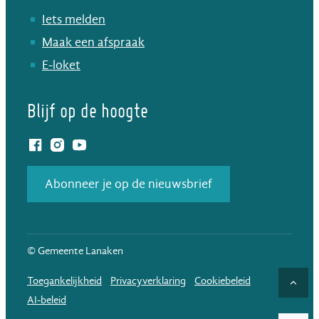
Iets melden
Maak een afspraak
E-loket
Blijf op de hoogte
Facebook
Instagram
YouTube
Abonneer je op de nieuwsbrief
© Gemeente Lanaken
Toegankelijkheid
Privacyverklaring
Cookiebeleid
Naar
AI-beleid