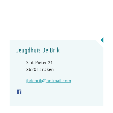
Contact
Jeugdhuis De Brik
Adres
Sint-Pieter 21
,
3620
Lanaken
E-mail
jhdebrik
@
hotmail.com
Facebook Jeugdhuis De Brik