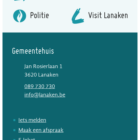
Politie
Visit Lanaken
Gemeentehuis
Jan Rosierlaan 1
,
3620
Lanaken
T
089 730 730
E-mail
info
@
lanaken.be
Iets melden
Maak een afspraak
E-loket