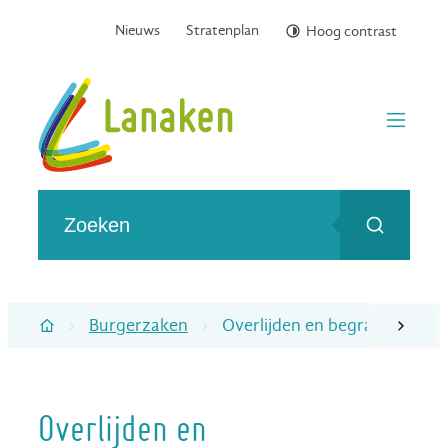
Naar inhoud
Nieuws
Stratenplan
Hoog contrast
Gemeente Lanaken
menu
Wat zoek je?
Zoeken
Burgerzaken
Overlijden en begraafplaatse
scroll naa
Startpagina
Overlijden en