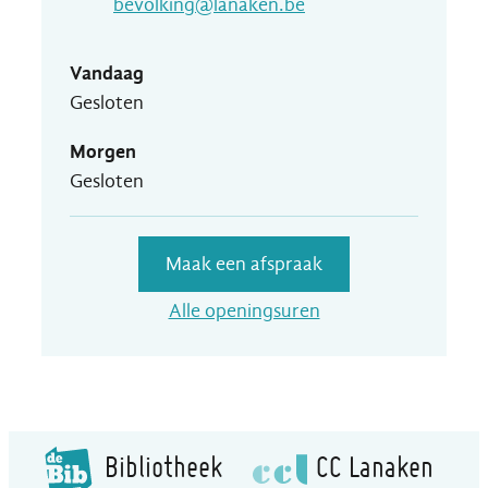
E-mail
bevolking
@
lanaken.be
Vandaag
Gesloten
Morgen
Gesloten
Maak een afspraak
Dienst Bevolking
Alle openingsuren
Bibliotheek
CC Lanaken