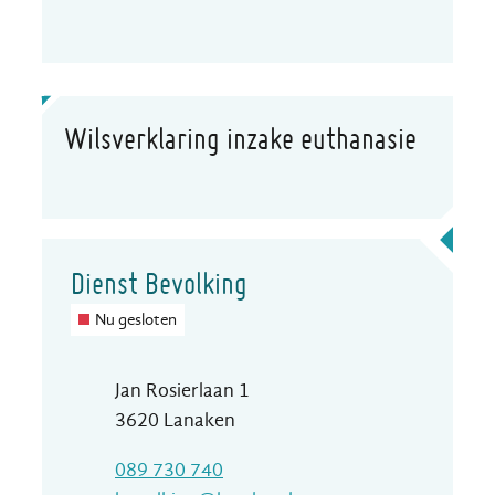
Wilsverklaring inzake euthanasie
Contact
Dienst Bevolking
Nu gesloten
Adres
Jan Rosierlaan 1
,
3620
Lanaken
T
089 730 740