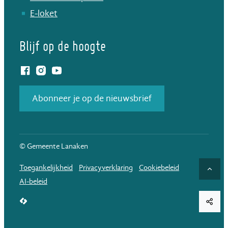
E-loket
Blijf op de hoogte
Facebook
Instagram
YouTube
Abonneer je op de nieuwsbrief
© Gemeente Lanaken
Toegankelijkheid
Privacyverklaring
Cookiebeleid
Naar
AI-beleid
LCP nv 2026 ©
Deel d