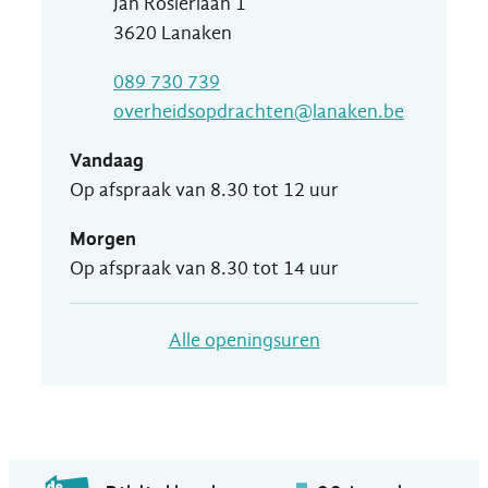
Adres
Jan Rosierlaan 1
,
3620
Lanaken
T
089 730 739
E-mail
overheidsopdrachten
@
lanaken.be
Vandaag
Op afspraak van
8.30
tot
12
uur
Morgen
Op afspraak van
8.30
tot
14
uur
Dienst Overheidso
Alle openingsuren