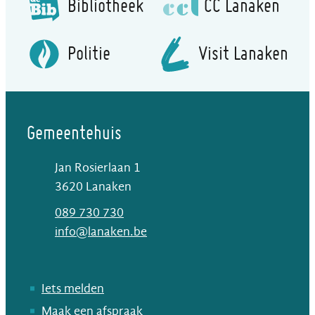
Bibliotheek
CC Lanaken
Politie
Visit Lanaken
Gemeentehuis
Jan Rosierlaan 1
,
3620
Lanaken
T
089 730 730
E-mail
info
@
lanaken.be
Iets melden
Maak een afspraak