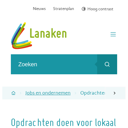
Naar inhoud
Nieuws
Stratenplan
Hoog contrast
Gemeente Lanaken
menu
Wat zoek je?
Zoeken
Jobs en ondernemen
Opdrachten doen voor
scroll naa
Startpagina
Opdrachten doen voor lokaal