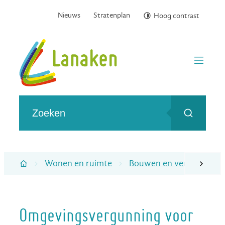
Naar inhoud
Nieuws
Stratenplan
Hoog contrast
Gemeente Lanaken
menu
Wat zoek je?
Zoeken
Wonen en ruimte
Bouwen en verbouwen
scroll naa
Startpagina
Omgevingsvergunning voor