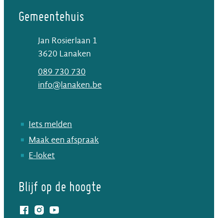
Gemeentehuis
Jan Rosierlaan 1
,
3620
Lanaken
T
089 730 730
E-mail
info
@
lanaken.be
Iets melden
Maak een afspraak
E-loket
Blijf op de hoogte
Facebook
Instagram
YouTube