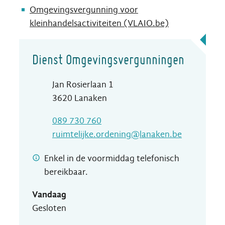
Omgevingsvergunning voor
kleinhandelsactiviteiten (VLAIO.be)
Contact
Dienst Omgevingsvergunningen
Adres
Jan Rosierlaan 1
,
3620
Lanaken
T
089 730 760
E-mail
ruimtelijke.ordening
@
lanaken.be
Enkel in de voormiddag telefonisch
bereikbaar.
Vandaag
Gesloten