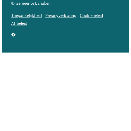
© Gemeente Lanaken
Toegankelijkheid
Privacyverklaring
Cookiebeleid
AI-beleid
LCP nv 2026 ©