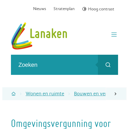
Naar inhoud
Nieuws
Stratenplan
Hoog contrast
Gemeente Lanaken
menu
Wat zoek je?
Zoeken
Wonen en ruimte
Bouwen en verbouwen
scroll naa
Startpagina
Omgevingsvergunning voor