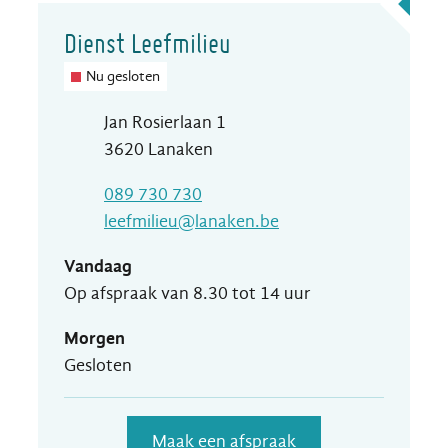
Contact
Dienst Leefmilieu
Nu gesloten
Adres
Jan Rosierlaan 1
,
3620
Lanaken
T
089 730 730
E-mail
leefmilieu
@
lanaken.be
Vandaag
Op afspraak van
8.30
tot
14
uur
Morgen
Gesloten
Maak een afspraak