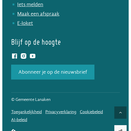
Iets melden
Maak een afspraak
E-loket
Blijf op de hoogte
Facebook
Instagram
YouTube
Abonneer je op de nieuwsbrief
© Gemeente Lanaken
Toegankelijkheid
Privacyverklaring
Cookiebeleid
Naar
AI-beleid