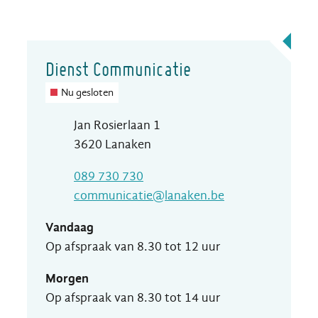
Contact
Dienst Communicatie
Nu gesloten
Adres
Jan Rosierlaan 1
,
3620
Lanaken
T
089 730 730
E-mail
communicatie
@
lanaken.be
Vandaag
Op afspraak van
8.30
tot
12
uur
Morgen
Op afspraak van
8.30
tot
14
uur