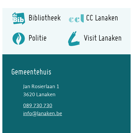
Bibliotheek
CC Lanaken
Politie
Visit Lanaken
Gemeentehuis
Jan Rosierlaan 1
,
3620
Lanaken
T
089 730 730
E-mail
info
@
lanaken.be