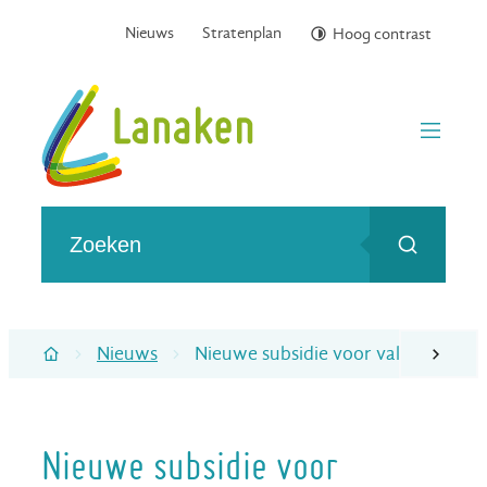
Naar inhoud
Nieuws
Stratenplan
Hoog contrast
Gemeente Lanaken
menu
Wat zoek je?
Zoeken
Nieuws
Nieuwe subsidie voor vakantieopv
scroll naa
Startpagina
Nieuwe subsidie voor