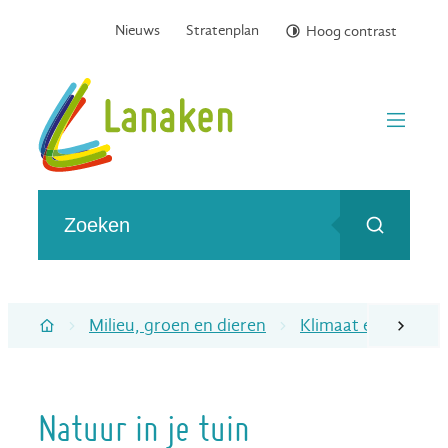
Naar inhoud
Nieuws
Stratenplan
Hoog contrast
Gemeente Lanaken
menu
Wat zoek je?
Zoeken
Milieu, groen en dieren
Klimaat en groen
scroll naa
Startpagina
Natuur in je tuin