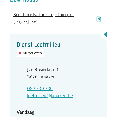
Brochure Natuur in je tuin.pdf
674,3 Kb
pdf
Contact
Dienst Leefmilieu
Nu gesloten
Adres
Jan Rosierlaan 1
,
3620
Lanaken
T
089 730 730
E-mail
leefmilieu
@
lanaken.be
Vandaag