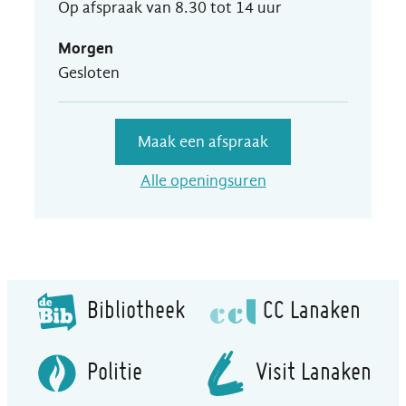
Op afspraak van
8.30
tot
14
uur
Morgen
Gesloten
Maak een afspraak
Dienst Leefmilieu
Alle openingsuren
Bibliotheek
CC Lanaken
Politie
Visit Lanaken