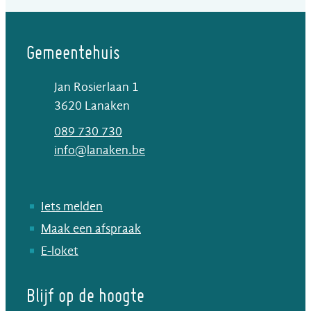
Gemeentehuis
Jan Rosierlaan 1
,
3620
Lanaken
T
089 730 730
E-mail
info
@
lanaken.be
Iets melden
Maak een afspraak
E-loket
Blijf op de hoogte