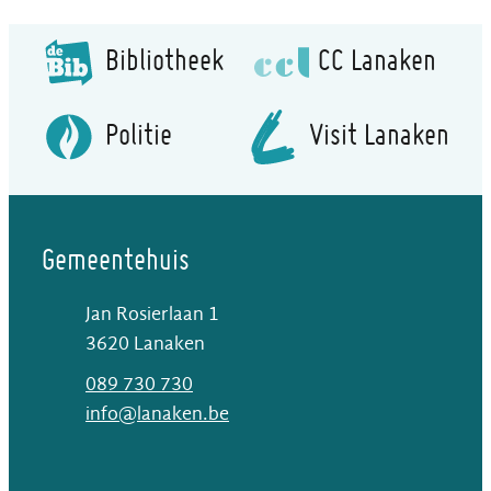
Bibliotheek
CC Lanaken
Politie
Visit Lanaken
Gemeentehuis
Jan Rosierlaan 1
,
3620
Lanaken
T
089 730 730
E-mail
info
@
lanaken.be