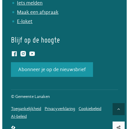
Iets melden
Maak een afspraak
E-loket
Blijf op de hoogte
Facebook
Instagram
YouTube
Abonneer je op de nieuwsbrief
© Gemeente Lanaken
Toegankelijkheid
Privacyverklaring
Cookiebeleid
Naar
AI-beleid
LCP nv 2026 ©