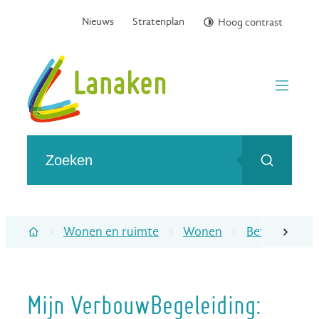
Naar inhoud
Nieuws
Stratenplan
Hoog contrast
Gemeente Lanaken
menu
Wat zoek je?
Zoeken
Wonen en ruimte
Wonen
Betaalbaar, 
scroll naa
Startpagina
Mijn VerbouwBegeleiding: