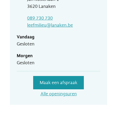
,
3620
Lanaken
T
089 730 730
E-mail
leefmilieu
@
lanaken.be
Vandaag
Gesloten
Morgen
Gesloten
Maak een afspraak
Dienst Leefmilieu
Alle openingsuren