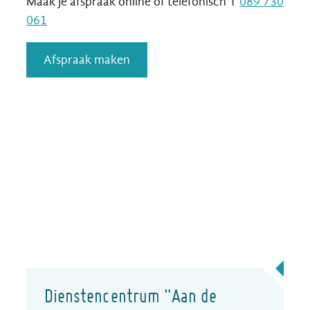
Maak je afspraak online of telefonisch T
089 730
061
Afspraak maken
Contact
Dienstencentrum "Aan de