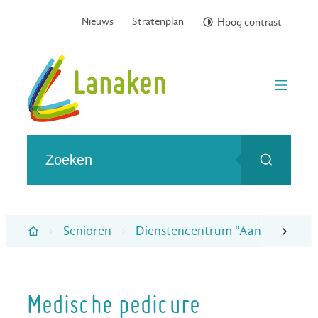
Naar inhoud
Nieuws
Stratenplan
Hoog contrast
Gemeente Lanaken
menu
Wat zoek je?
Zoeken
Senioren
Dienstencentrum "Aan de Statie"
scroll naa
Startpagina
Medische pedicure