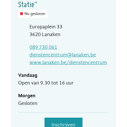
Statie"
Nu gesloten
Adres
Europaplein 33
,
3620
Lanaken
T
089 730 061
E-mail
dienstencentrum
@
lanaken.be
Website
www.lanaken.be/dienstencentrum
Vandaag
Open van
9.30
tot
16
uur
Morgen
Gesloten
Inschrijven