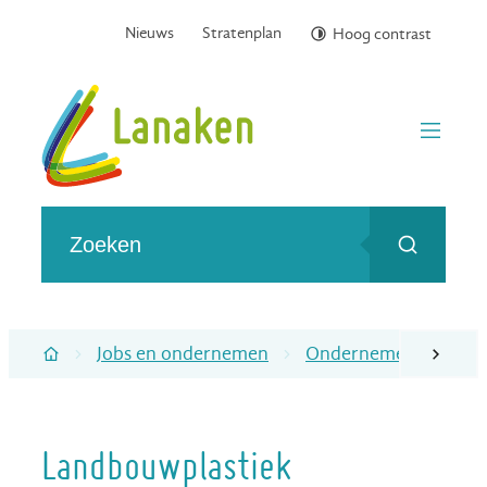
Naar inhoud
Nieuws
Stratenplan
Hoog contrast
Gemeente Lanaken
menu
Wat zoek je?
Zoeken
Jobs en ondernemen
Ondernemers en bedr
scroll naa
Startpagina
Landbouwplastiek