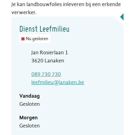
Je kan landbouwfolies inleveren bij een erkende
verwerker.
Contact
Dienst Leefmilieu
Nu gesloten
Adres
Jan Rosierlaan 1
,
3620
Lanaken
T
089 730 730
E-mail
leefmilieu
@
lanaken.be
Vandaag
Gesloten
Morgen
Gesloten