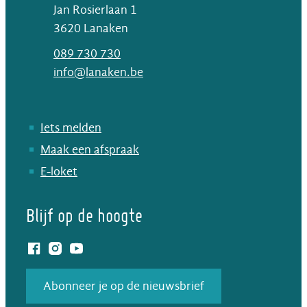
Jan Rosierlaan 1
,
3620
Lanaken
T
089 730 730
E-mail
info
@
lanaken.be
Iets melden
Maak een afspraak
E-loket
Blijf op de hoogte
Facebook
Instagram
YouTube
Abonneer je op de nieuwsbrief