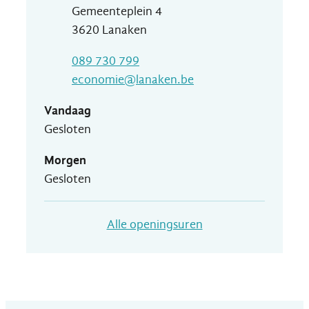
Adres
Gemeenteplein 4
,
3620
Lanaken
T
089 730 799
E-mail
economie
@
lanaken.be
Vandaag
Gesloten
Morgen
Gesloten
Dienst Economie
Alle openingsuren