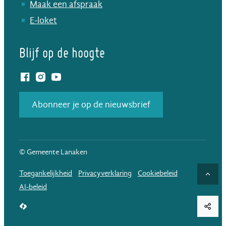
Maak een afspraak
E-loket
Blijf op de hoogte
Facebook
Instagram
YouTube
Abonneer je op de nieuwsbrief
© Gemeente Lanaken
Toegankelijkheid
Privacyverklaring
Cookiebeleid
Naar
AI-beleid
LCP nv 2026 ©
Deel d