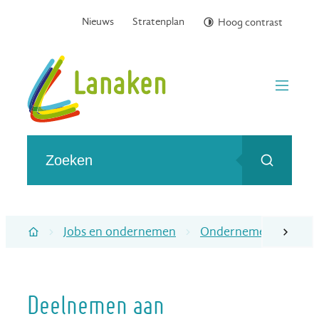
Naar inhoud
Nieuws
Stratenplan
Hoog contrast
Gemeente Lanaken
menu
Wat zoek je?
Zoeken
Jobs en ondernemen
Ondernemers en bedr
scroll naa
Startpagina
Deelnemen aan