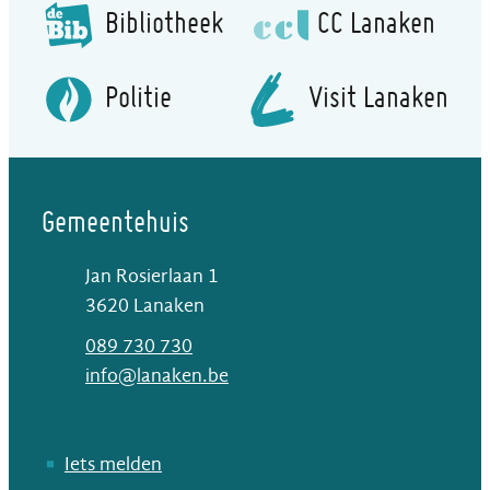
Bibliotheek
CC Lanaken
Politie
Visit Lanaken
Gemeentehuis
Jan Rosierlaan 1
,
3620
Lanaken
T
089 730 730
E-mail
info
@
lanaken.be
Iets melden