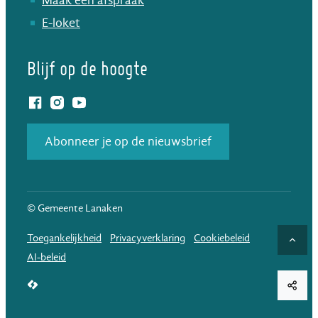
Maak een afspraak
E-loket
Blijf op de hoogte
Facebook
Instagram
YouTube
Abonneer je op de nieuwsbrief
© Gemeente Lanaken
Toegankelijkheid
Privacyverklaring
Cookiebeleid
Naar
AI-beleid
LCP nv 2026 ©
Deel d