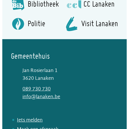
Bibliotheek
CC Lanaken
Politie
Visit Lanaken
Gemeentehuis
Jan Rosierlaan 1
,
3620
Lanaken
T
089 730 730
E-mail
info
@
lanaken.be
Iets melden