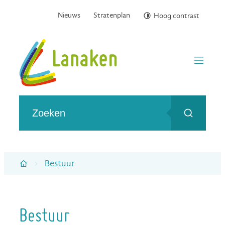
Naar inhoud
Nieuws
Stratenplan
Hoog contrast
Gemeente Lanaken
menu
Wat zoek je?
Zoeken
Bestuur
Startpagina
Bestuur