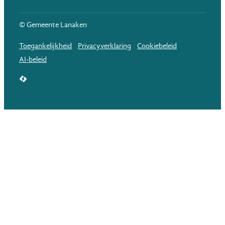
© Gemeente Lanaken
Toegankelijkheid
Privacyverklaring
Cookiebeleid
AI-beleid
LCP nv 2026 ©