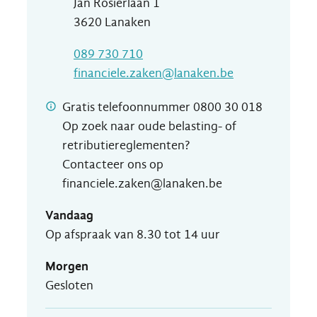
Jan Rosierlaan 1
,
3620
Lanaken
T
089 730 710
E-mail
financiele.zaken
@
lanaken.be
Gratis telefoonnummer 0800 30 018
Op zoek naar oude belasting- of
retributiereglementen?
Contacteer ons op
financiele.zaken@lanaken.be
Vandaag
Op afspraak van
8.30
tot
14
uur
Morgen
Gesloten