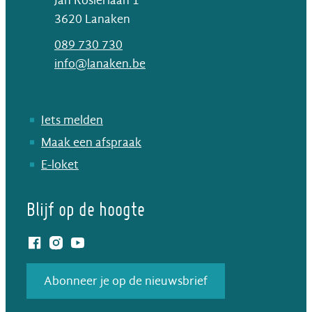
Jan Rosierlaan 1
,
3620
Lanaken
T
089 730 730
E-mail
info
@
lanaken.be
Iets melden
Maak een afspraak
E-loket
Blijf op de hoogte
Facebook
Instagram
YouTube
Abonneer je op de nieuwsbrief