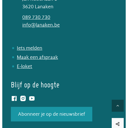
,
3620
Lanaken
T
089 730 730
E-mail
info
@
lanaken.be
Iets melden
Maak een afspraak
E-loket
Blijf op de hoogte
Facebook
Instagram
YouTube
Naar
Abonneer je op de nieuwsbrief
Deel d