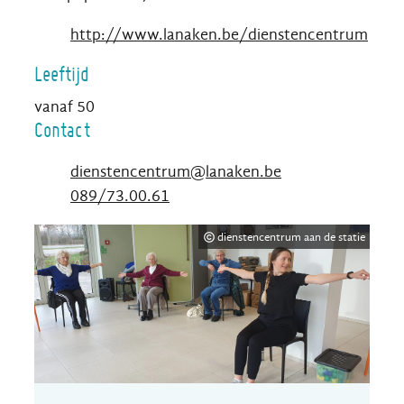
Website
http://www.lanaken.be/dienstencentrum
Leeftijd
vanaf
50
Contact
E-mail
dienstencentrum
@
lanaken.be
T
089/73.00.61
dienstencentrum aan de statie