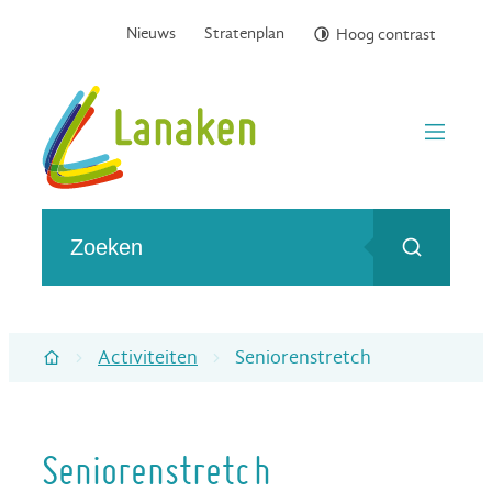
Naar inhoud
Nieuws
Stratenplan
Hoog contrast
Gemeente Lanaken
menu
Wat zoek je?
Zoeken
Activiteiten
Seniorenstretch
Startpagina
Seniorenstretch