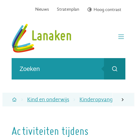
Naar inhoud
Nieuws
Stratenplan
Hoog contrast
Gemeente Lanaken
menu
Wat zoek je?
Zoeken
Kind en onderwijs
Kinderopvang
Opvan
scroll naa
Startpagina
Activiteiten tijdens