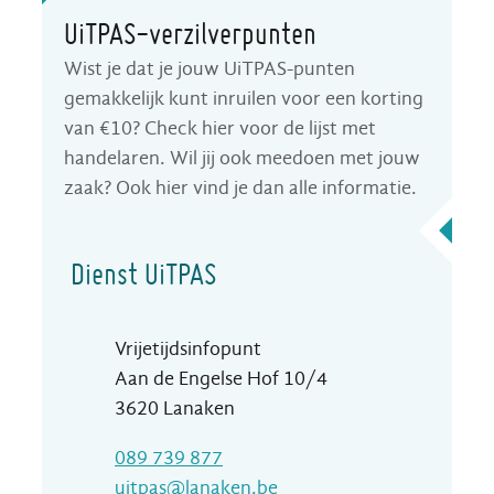
UiTPAS-verzilverpunten
Wist je dat je jouw UiTPAS-punten
gemakkelijk kunt inruilen voor een korting
van €10? Check hier voor de lijst met
handelaren. Wil jij ook meedoen met jouw
zaak? Ook hier vind je dan alle informatie.
Contact
Dienst UiTPAS
Adres
Vrijetijdsinfopunt
Aan de Engelse Hof 10/4
,
3620
Lanaken
T
089 739 877
E-mail
uitpas
@
lanaken.be