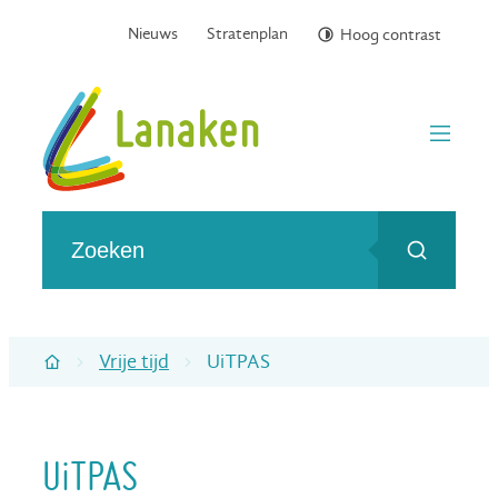
Naar inhoud
Nieuws
Stratenplan
Hoog contrast
Gemeente Lanaken
menu
Wat zoek je?
Zoeken
Vrije tijd
UiTPAS
Startpagina
UiTPAS